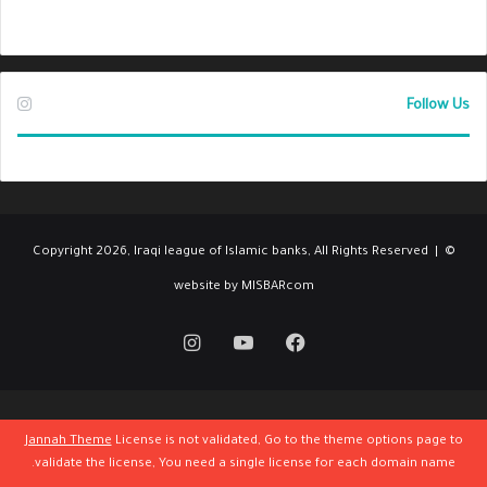
Follow Us
© Copyright 2026, Iraqi league of Islamic banks, All Rights Reserved |
website by MISBARcom
فيسبوك
‫YouTube
انستقرام
Jannah Theme
License is not validated, Go to the theme options page to
validate the license, You need a single license for each domain name.
يسبوك
‫X
واتساب
تيلقرام
ڤايبر