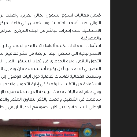
بغداد/
ضمن فعاليات أسبوع الشمول المالي العربي، واصلت الرابطة
التوالي، حيث أقيمت احتفالية يوم الخميس في قاعة المركز
الاجتماعية، تحت إشراف مباشر من البنك المركزي العراقي
والمصرفية.
استُهلت الفعاليات بكلمة ألقاها نائب المدير التنفيذي لل
الاستراتيجية التي تسعى إليها الرابطة في نشر مفاهيم 
التحول الرقمي وأثره الجوهري في تعزيز الاستقرار المالي ل
المصرفي لم تعد ترفاً بل ركيزة أساسية لضمان وصول الخ
وشهدت الفعالية نقاشات تفاعلية حول آليات الوصول إلى ال
الاستفادة من التقنيات الرقمية في إدارة التمويل والادخار ب
وفي ختام الفعاليات، قدمت الرابطة العراقية للمصارف الإ
ساهمت في التنظيم، وخصت بالذكر التعاون المثمر والدعم 
الوطني للسلامة، والذين كان لجهودهم الدور البارز في إنجاح