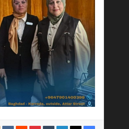
فيسبوك
‫X
لينكدإن
بينتيريست