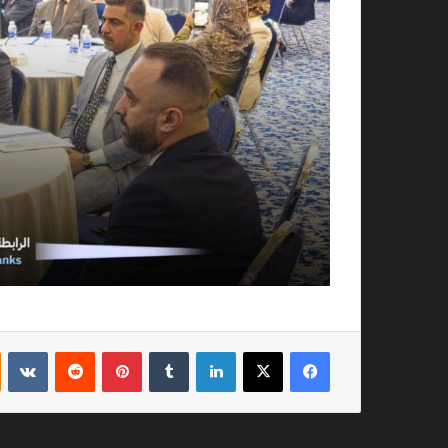
فيسبوك
‫X
لينكدإن
بينتيريست